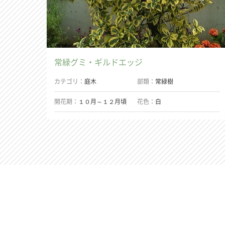
常緑グミ・ギルドエッジ
カテゴリ
庭木
部類
常緑樹
開花期
１０月～１２月頃
花色
白