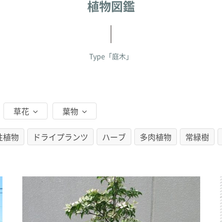
植物図鑑
Type
「庭木」
草花
葉物
性植物
ドライプランツ
ハーブ
多肉植物
常緑樹