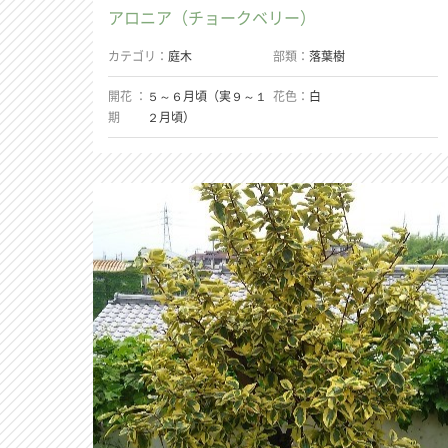
アロニア（チョークベリー）
カテゴリ
庭木
部類
落葉樹
開花
５～６月頃（実９～１
花色
白
期
２月頃）