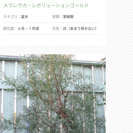
メラレウカ・レボリューションゴールド
カテゴリ
庭木
部類
常緑樹
開花期
６月～７月頃
花色
白（あまり咲かない）