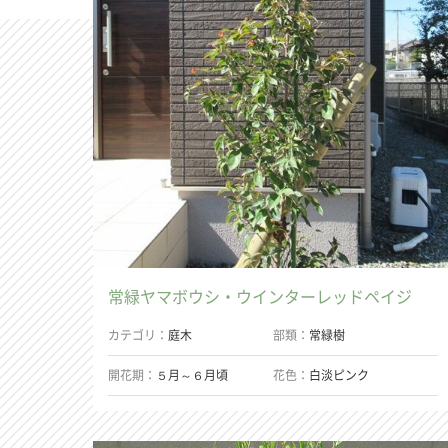
常緑ヤマボウシ・ウインターレッドペイジ
カテゴリ
庭木
部類
常緑樹
開花期
５月～６月頃
花色
白淡ピンク