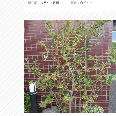
開花期
５月〜７月頃
花色
白ピンク