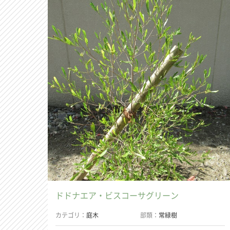
ドドナエア・ビスコーサグリーン
カテゴリ
庭木
部類
常緑樹