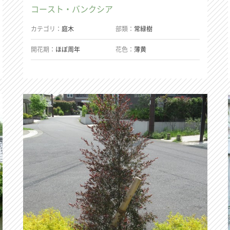
コースト・バンクシア
カテゴリ
庭木
部類
常緑樹
開花期
ほぼ周年
花色
薄黄