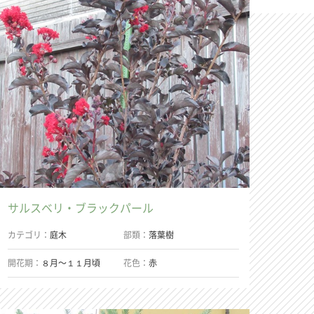
サルスベリ・ブラックパール
カテゴリ
庭木
部類
落葉樹
開花期
８月〜１１月頃
花色
赤