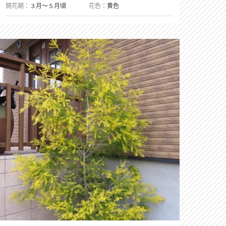
開花期
３月〜５月頃
花色
黄色