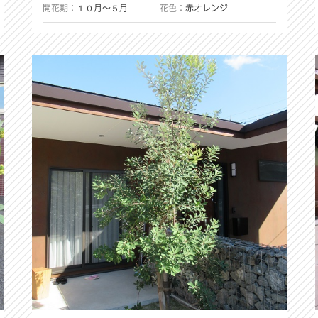
開花期
１０月〜５月
花色
赤オレンジ