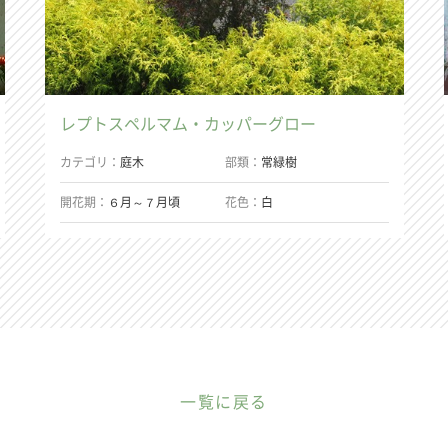
レプトスペルマム・カッパーグロー
カテゴリ
庭木
部類
常緑樹
開花期
６月～７月頃
花色
白
一覧に戻る