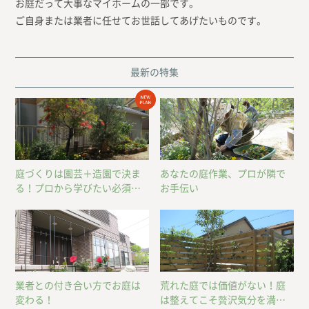
お庭だって大事なマイホームの一部です。
ご自身または業者に任せてお世話してあげたいものです。
最新の特集
庭づくりは園芸＋造園で決ま
あなたの庭作業、プロが隣で
る！プロから学びたい必須の
お手伝い
スキル
業者との付き合い方でお庭は
荒れた庭では価値がない！庭
変わる！
は整えてこそ贅沢気分を満喫