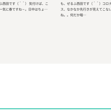
ふ西田です（＾＾） 気付けば、こ
も、ぜるふ西田です（＾＾）コロ
一気に春ですね～。日中はちょ…
ス、なかなか先行きが見えてこな
ね。。何だか暗…