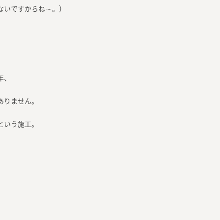
ないですからね～。）
年、
ありません。
という施工。
。